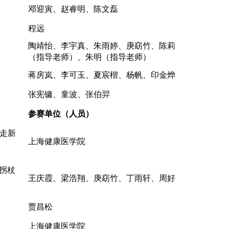
邓迎寅、赵睿明、陈文磊
程远
陶靖怡、李宇真、朱雨婷、庚窈竹、陈莉
（指导老师）、朱明（指导老师）
蒋房岚、李可玉、夏宸楷、杨帆、印金烨
张宪镛、童波、张伯羿
参赛单位（人员）
走新
上海健康医学院
能拐杖
王庆霞、梁浩翔、庚窈竹、丁雨轩、周好
贾昌松
上海健康医学院