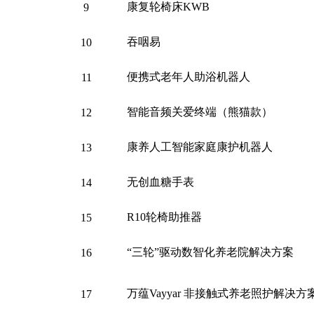
康复轮椅床
KWB
9
吞咽易
10
便携式老年人助浴机器人
11
智能音频关爱终端（熊猫款）
12
康养人工智能家庭康护机器人
13
无创血糖手表
14
R10轮椅助推器
15
“三轮”驱动数智化养老院解决方案
16
万蕴
Vayyar 非接触式养老照护解决方
17