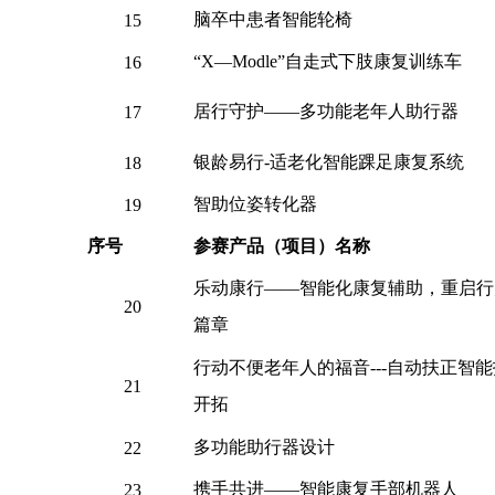
脑卒中患者智能轮椅
15
“X—Modle”自走式下肢康复训练车
16
居行守护
——多功能老年人助行器
17
银龄易行
-适老化智能踝足康复系统
18
智助位姿转化器
19
序号
参赛产品（项目）名称
乐动康行
——智能化康复辅助，重启行
20
篇章
行动不便老年人的福音
---自动扶正智
21
开拓
多功能助行器设计
22
携手共进
——智能康复手部机器人
23