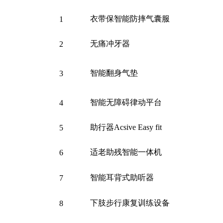
衣带保智能防摔气囊服
1
无痛冲牙器
2
智能翻身气垫
3
智能无障碍律动平台
4
助行器
Acsive Easy fit
5
适老助残智能一体机
6
智能耳背式助听器
7
下肢步行康复训练设备
8