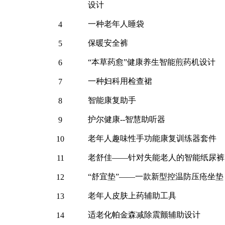
设计
一种老年人睡袋
4
保暖安全裤
5
“本草药愈”健康养生智能煎药机设计
6
一种妇科用检查裙
7
智能康复助手
8
护尔健康
--智慧助听器
9
老年人趣味性手功能康复训练器套件
10
老舒佳
——针对失能老人的智能纸尿裤
11
“舒宜垫”——一款新型控温防压疮坐垫
12
老年人皮肤上药辅助工具
13
适老化帕金森减除震颤辅助设计
14