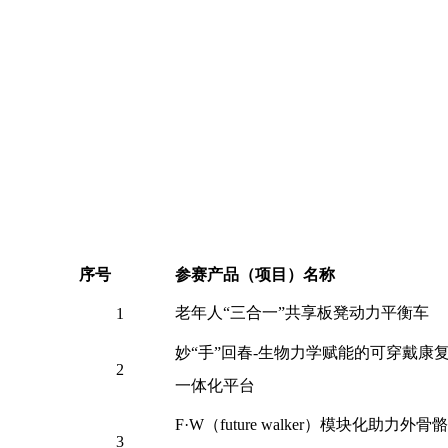
序号
参赛产品（项目）名称
老年人
“三合一”共享板凳动力平衡车
1
妙
“手”回春-生物力学赋能的可穿戴康
2
一体化平台
F·W（future walker）模块化助力外骨
3