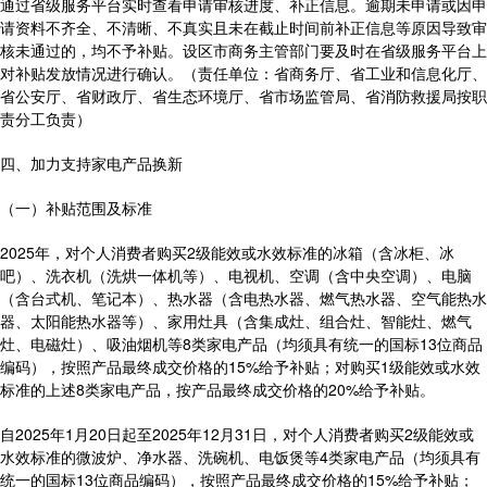
通过省级服务平台实时查看申请审核进度、补正信息。逾期未申请或因申
请资料不齐全、不清晰、不真实且未在截止时间前补正信息等原因导致审
核未通过的，均不予补贴。设区市商务主管部门要及时在省级服务平台上
对补贴发放情况进行确认。（责任单位：省商务厅、省工业和信息化厅、
省公安厅、省财政厅、省生态环境厅、省市场监管局、省消防救援局按职
责分工负责）
四、加力支持家电产品换新
（一）补贴范围及标准
2025年，对个人消费者购买2级能效或水效标准的冰箱（含冰柜、冰
吧）、洗衣机（洗烘一体机等）、电视机、空调（含中央空调）、电脑
（含台式机、笔记本）、热水器（含电热水器、燃气热水器、空气能热水
器、太阳能热水器等）、家用灶具（含集成灶、组合灶、智能灶、燃气
灶、电磁灶）、吸油烟机等8类家电产品（均须具有统一的国标13位商品
编码），按照产品最终成交价格的15%给予补贴；对购买1级能效或水效
标准的上述8类家电产品，按产品最终成交价格的20%给予补贴。
自2025年1月20日起至2025年12月31日，对个人消费者购买2级能效或
水效标准的微波炉、净水器、洗碗机、电饭煲等4类家电产品（均须具有
统一的国标13位商品编码），按照产品最终成交价格的15%给予补贴；