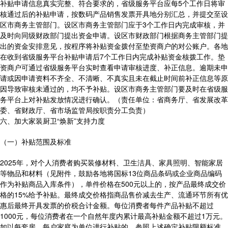
补贴申请信息真实完整、符合要求的，省级服务平台应每5个工作日将审
核通过后的补贴申请，按数码产品销售发票开具地分别汇总，并提交至设
区市商务主管部门。设区市商务主管部门应于3个工作日内完成审核，并
及时向同级财政部门提出资金申请。设区市财政部门根据商务主管部门提
出的资金安排意见，按程序将补贴资金拨付至垫资商户的对公账户。各地
在收到省级服务平台补贴申请后7个工作日内完成补贴资金核拨工作。垫
资商户可通过省级服务平台实时查看申请审核进度、补正信息。逾期未申
请或因申请资料不齐全、不清晰、不真实且未在截止时间前补正信息等原
因导致审核未通过的，均不予补贴。设区市商务主管部门要及时在省级服
务平台上对补贴发放情况进行确认。（责任单位：省商务厅、省发展改革
委、省财政厅、省市场监管局按职责分工负责）
六、加大家装厨卫“焕新”支持力度
（一）补贴范围及标准
2025年，对个人消费者购买装修材料、卫生洁具、家具照明、智能家居
等物品和材料（见附件，鼓励各地将国标13位商品条码或企业商品编码
作为补贴商品入库条件），单件价格在500元以上的，按产品最终成交价
格的15%给予补贴。最终成交价格指商品售价减去生产、流通环节所有优
惠后最终开具发票的价税合计金额。每位消费者每件产品补贴不超过
1000元，每位消费者在一个自然年度内累计最高补贴金额不超过1万元。
如以每套房、每户家庭为单位进行补贴的，参照上述确定补贴限额标准。