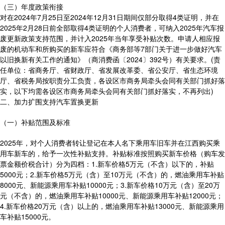
（三）年度政策衔接
对在2024年7月25日至2024年12月31日期间仅部分取得4类证明，并在
2025年2月28日前全部取得4类证明的个人消费者，可纳入2025年汽车报
废更新政策支持范围，并计入2025年当年享受补贴次数。申请人相应报
废的机动车和所购买的新车应符合《商务部等7部门关于进一步做好汽车
以旧换新有关工作的通知》（商消费函〔2024〕392号）有关要求。(责
任单位：省商务厅、省财政厅、省发展改革委、省公安厅、省生态环境
厅、省税务局按职责分工负责，各设区市商务局牵头会同有关部门抓好落
实，以下均需各设区市商务局牵头会同有关部门抓好落实，不再列出)
二、加力扩围支持汽车置换更新
（一）补贴范围及标准
2025年，对个人消费者转让登记在本人名下乘用车旧车并在江西购买乘
用车新车的，给予一次性补贴支持。补贴标准按照购买新车价格（购车发
票金额价税合计）分为四档：1.新车价格5万元（不含）以下的，补贴
5000元；2.新车价格5万元（含）至10万元（不含）的，燃油乘用车补贴
8000元、新能源乘用车补贴10000元；3.新车价格10万元（含）至20万
元（不含）的，燃油乘用车补贴10000元、新能源乘用车补贴12000元；
4.新车价格20万元（含）以上的，燃油乘用车补贴13000元、新能源乘用
车补贴15000元。