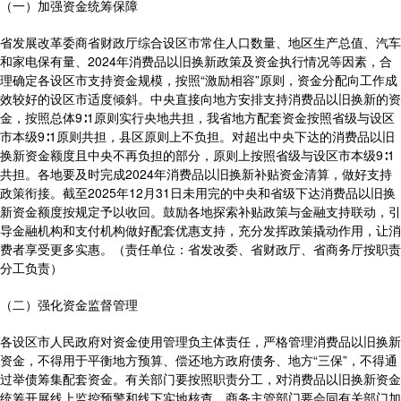
（一）加强资金统筹保障
省发展改革委商省财政厅综合设区市常住人口数量、地区生产总值、汽车
和家电保有量、2024年消费品以旧换新政策及资金执行情况等因素，合
理确定各设区市支持资金规模，按照“激励相容”原则，资金分配向工作成
效较好的设区市适度倾斜。中央直接向地方安排支持消费品以旧换新的资
金，按照总体9∶1原则实行央地共担，我省地方配套资金按照省级与设区
市本级9∶1原则共担，县区原则上不负担。对超出中央下达的消费品以旧
换新资金额度且中央不再负担的部分，原则上按照省级与设区市本级9∶1
共担。各地要及时完成2024年消费品以旧换新补贴资金清算，做好支持
政策衔接。截至2025年12月31日未用完的中央和省级下达消费品以旧换
新资金额度按规定予以收回。鼓励各地探索补贴政策与金融支持联动，引
导金融机构和支付机构做好配套优惠支持，充分发挥政策撬动作用，让消
费者享受更多实惠。（责任单位：省发改委、省财政厅、省商务厅按职责
分工负责）
（二）强化资金监督管理
各设区市人民政府对资金使用管理负主体责任，严格管理消费品以旧换新
资金，不得用于平衡地方预算、偿还地方政府债务、地方“三保”，不得通
过举债筹集配套资金。有关部门要按照职责分工，对消费品以旧换新资金
统筹开展线上监控预警和线下实地核查。商务主管部门要会同有关部门加