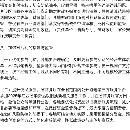
强资金兑付审核，切实防范骗补、虚假冒领、挤占挪用等违法违规问题。
各设区市商务主管部门应定期对财政补贴资金进行清算，并将清算结果抄
送同级发展改革、财政部门。各地财政部门负责对补贴资金拨付进行监
管，督促有关行业管理部门落实好补贴资金申请审核、兑付和使用监管
等，切实提高资金使用效益。（责任单位：省商务厅、省财政厅、省公安
厅按职责分工负责）
八、加强对活动的指导与监管
（一）优化参与门槛。各地要合理确定、及时更新参与活动的经营主体名
单，不得以销售额、垫资能力等为由限制经营主体参与，要一视同仁支持
线上、线下经营主体，以及不同所有制、不同注册地、不同规模经营主体
参与活动。
（二）提升便民服务。省商务厅在全省范围内公开遴选第三方服务平台，
承担2025年江西省消费品以旧换新相关服务工作，并在省商务厅官方网
站、微信公众号等进行公告。各地要优化消费品以旧换新服务流程，减少
非必要审核层级和环节，在做好资金监管前提下，最大限度方便消费者。
在做好风险防控的前提下，各地可结合地方实际，采用预拨部分资金、滚
动拨付资金等方式，简化审核流程，降低政策参与主体垫资压力。