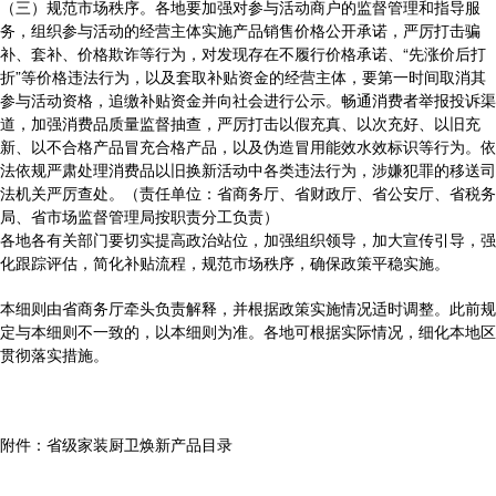
（三）规范市场秩序。各地要加强对参与活动商户的监督管理和指导服
务，组织参与活动的经营主体实施产品销售价格公开承诺，严厉打击骗
补、套补、价格欺诈等行为，对发现存在不履行价格承诺、“先涨价后打
折”等价格违法行为，以及套取补贴资金的经营主体，要第一时间取消其
参与活动资格，追缴补贴资金并向社会进行公示。畅通消费者举报投诉渠
道，加强消费品质量监督抽查，严厉打击以假充真、以次充好、以旧充
新、以不合格产品冒充合格产品，以及伪造冒用能效水效标识等行为。依
法依规严肃处理消费品以旧换新活动中各类违法行为，涉嫌犯罪的移送司
法机关严厉查处。（责任单位：省商务厅、省财政厅、省公安厅、省税务
局、省市场监督管理局按职责分工负责）
各地各有关部门要切实提高政治站位，加强组织领导，加大宣传引导，强
化跟踪评估，简化补贴流程，规范市场秩序，确保政策平稳实施。
本细则由省商务厅牵头负责解释，并根据政策实施情况适时调整。此前规
定与本细则不一致的，以本细则为准。各地可根据实际情况，细化本地区
贯彻落实措施。
附件：省级家装厨卫焕新产品目录