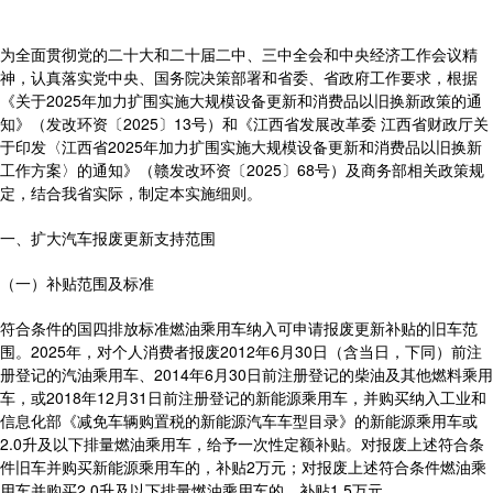
为全面贯彻党的二十大和二十届二中、三中全会和中央经济工作会议精
神，认真落实党中央、国务院决策部署和省委、省政府工作要求，根据
《关于2025年加力扩围实施大规模设备更新和消费品以旧换新政策的通
知》（发改环资〔2025〕13号）和《江西省发展改革委 江西省财政厅关
于印发〈江西省2025年加力扩围实施大规模设备更新和消费品以旧换新
工作方案〉的通知》（赣发改环资〔2025〕68号）及商务部相关政策规
定，结合我省实际，制定本实施细则。
一、扩大汽车报废更新支持范围
（一）补贴范围及标准
符合条件的国四排放标准燃油乘用车纳入可申请报废更新补贴的旧车范
围。2025年，对个人消费者报废2012年6月30日（含当日，下同）前注
册登记的汽油乘用车、2014年6月30日前注册登记的柴油及其他燃料乘用
车，或2018年12月31日前注册登记的新能源乘用车，并购买纳入工业和
信息化部《减免车辆购置税的新能源汽车车型目录》的新能源乘用车或
2.0升及以下排量燃油乘用车，给予一次性定额补贴。对报废上述符合条
件旧车并购买新能源乘用车的，补贴2万元；对报废上述符合条件燃油乘
用车并购买2.0升及以下排量燃油乘用车的，补贴1.5万元。