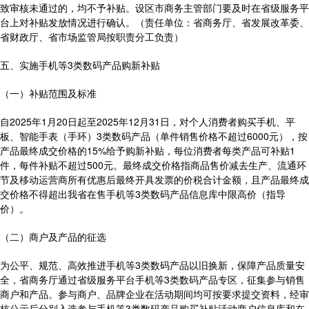
致审核未通过的，均不予补贴。设区市商务主管部门要及时在省级服务平
台上对补贴发放情况进行确认。（责任单位：省商务厅、省发展改革委、
省财政厅、省市场监管局按职责分工负责）
五、实施手机等3类数码产品购新补贴
（一）补贴范围及标准
自2025年1月20日起至2025年12月31日，对个人消费者购买手机、平
板、智能手表（手环）3类数码产品（单件销售价格不超过6000元），按
产品最终成交价格的15%给予购新补贴，每位消费者每类产品可补贴1
件，每件补贴不超过500元。最终成交价格指商品售价减去生产、流通环
节及移动运营商所有优惠后最终开具发票的价税合计金额，且产品最终成
交价格不得超出我省在售手机等3类数码产品信息库中限高价（指导
价）。
（二）商户及产品的征选
为公平、规范、高效推进手机等3类数码产品以旧换新，保障产品质量安
全，省商务厅通过省级服务平台手机等3类数码产品专区，征集参与销售
商户和产品。参与商户、品牌企业在活动期间均可按要求提交资料，经审
核公示后分别入选参与手机等3类数码产品购买补贴活动商户信息库和在