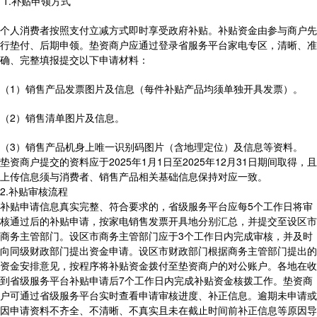
1.补贴申领方式
个人消费者按照支付立减方式即时享受政府补贴。补贴资金由参与商户先
行垫付、后期申领。垫资商户应通过登录省服务平台家电专区，清晰、准
确、完整填报提交以下申请材料：
（1）销售产品发票图片及信息（每件补贴产品均须单独开具发票）。
（2）销售清单图片及信息。
（3）销售产品机身上唯一识别码图片（含地理定位）及信息等资料。
垫资商户提交的资料应于2025年1月1日至2025年12月31日期间取得，且
上传信息须与消费者、销售产品相关基础信息保持对应一致。
2.补贴审核流程
补贴申请信息真实完整、符合要求的，省级服务平台应每5个工作日将审
核通过后的补贴申请，按家电销售发票开具地分别汇总，并提交至设区市
商务主管部门。设区市商务主管部门应于3个工作日内完成审核，并及时
向同级财政部门提出资金申请。设区市财政部门根据商务主管部门提出的
资金安排意见，按程序将补贴资金拨付至垫资商户的对公账户。各地在收
到省级服务平台补贴申请后7个工作日内完成补贴资金核拨工作。垫资商
户可通过省级服务平台实时查看申请审核进度、补正信息。逾期未申请或
因申请资料不齐全、不清晰、不真实且未在截止时间前补正信息等原因导