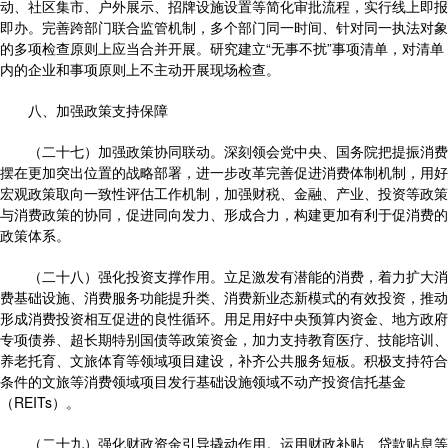
动、社区集市、户外展示、招牌设施设置等简化审批流程，实行线上即报
即办。完善跨部门联合监管机制，多个部门同一时间、针对同一执法对象
的多项检查原则上应当合并开展。研究建立“无事不扰”事项清单，对清单
内的企业和事项原则上不主动开展现场检查。
八、加强政策支持保障
（二十七）加强政策协同联动。深刻领会党中央、国务院把提振消费
摆在更加突出位置的战略部署，进一步改革完善促进消费体制机制，用好
宏观政策取向一致性评估工作机制，加强财税、金融、产业、投资等政策
与消费政策的协同，促进同向发力、形成合力，构建更加有利于促消费的
政策体系。
（二十八）强化投资支撑作用。立足激发有潜能的消费，着力扩大消
费基础设施、消费服务功能提升类、消费新业态新模式的有效投资，推动
形成消费投资相互促进的良性循环。用足用好中央预算内资金、地方政府
专项债券、超长期特别国债等政策资金，加力支持教育医疗、技能培训、
养老托育、文旅体育等领域项目建设，补齐公共服务短板。积极支持符合
条件的文旅等消费领域项目发行基础设施领域不动产投资信托基金
（REITs）。
（二十九）强化财政资金引导撬动作用。运用财政补贴、贷款贴息等