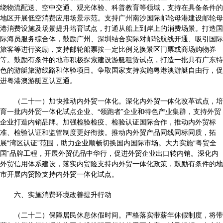
绕物流配送、空中交通、观光体验、科普教育等领域，支持在具备条件的
地区开展低空消费应用场景示范。支持广州南沙国际邮轮母港建设邮轮母
港消费设施及场景提升培育试点，打通从船上到岸上的消费场景。打造国
际海员服务综合体，鼓励广州、深圳结合实际对邮轮航线开通、吸引国际
旅客等进行奖励，支持邮轮船票按一定比例兑换景区门票或商场购物券
等。鼓励有条件的地市积极探索建设游艇租赁试点，打造一批具有广东特
色的游艇旅游线路和体验项目。争取国家支持实施粤港澳游艇自由行，促
进粤港澳游艇互认互通。
（二十一）加快推动内外贸一体化。深化内外贸一体化改革试点，培
育一批内外贸一体化试点企业、“领跑者”企业和特色产业集群，支持外贸
企业打造内销品牌。加强检验检疫、检验认证国际合作，推动内外贸标
准、检验认证和监管制度更好衔接。推动内外贸产品同线同标同质，拓
展“湾区认证”范围，助力企业顺畅切换国内国际市场。大力实施“粤贸全
国”品牌工程，开展外贸优品中华行，促进外贸企业出口转内销。深化内
外贸信用体系建设，落实内贸险支持内外贸一体化政策，鼓励有条件的地
市开展内贸险支持内外贸一体化试点。
六、实施消费环境改善提升行动
（二十二）保障居民休息休假时间。严格落实带薪年休假制度，将带