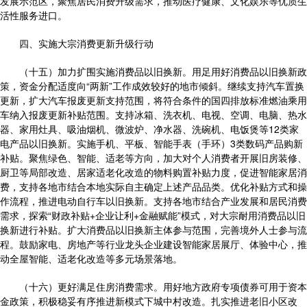
发展示范区，聚焦居民消费升级需求，推动医疗健康、文化娱乐等优质生
活性服务进口。
四、实施大宗消费更新升级行动
（十五）加力扩围实施消费品以旧换新。用足用好消费品以旧换新政
策，资金分配适度向“两新”工作成效较好的地市倾斜。继续支持汽车置换
更新，扩大汽车报废更新支持范围，将符合条件的国四排放标准燃油乘用
车纳入报废更新补贴范围。支持冰箱、洗衣机、电视、空调、电脑、热水
器、家用灶具、吸油烟机、微波炉、净水器、洗碗机、电饭煲等12类家
电产品以旧换新。实施手机、平板、智能手表（手环）3类数码产品购新
补贴。聚焦绿色、智能、适老等方向，加大对个人消费者开展旧房装修、
厨卫等局部改造、居家适老化改造的物料购置补贴力度，促进智能家居消
费，支持各地市结合本地实际自主确定上述产品品类。优化补贴方式和操
作流程，推进电动自行车以旧换新。支持各地市结合产业发展和居民消费
需求，探索“财政补贴+企业让利+金融赋能”模式，对大宗耐用消费品以旧
换新进行补贴。扩大消费品以旧换新主体参与范围，完善境外人士参与流
程。鼓励家电、房地产等行业龙头企业建设智能家居展厅、体验中心，推
动全屋智能、适老化改造等多元场景落地。
（十六）更好满足住房消费需求。用好地方政府专项债券可用于资本
金政策，积极稳妥有序推进新模式下城中村改造。扎实推进老旧小区改