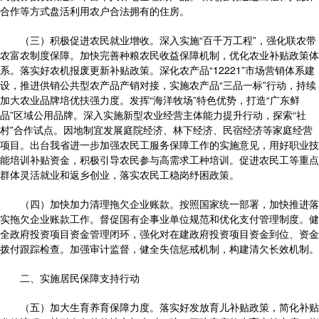
合作等方式盘活利用农户合法拥有的住房。
（三）积极促进农民就业增收。深入实施“百千万工程”，强化联农带
农富农制度保障。加快完善种粮农民收益保障机制，优化农业补贴政策体
系。落实好农机报废更新补贴政策。深化农产品“12221”市场营销体系建
设，推进供销公共型农产品产销对接，实施农产品“三品一标”行动，持续
加大农业品牌培优扶强力度。发挥“海洋牧场”特色优势，打造“广东鲜
品”区域公用品牌。深入实施新型农业经营主体能力提升行动，探索“社
村”合作试点。因地制宜发展庭院经济、林下经济、民宿经济等家庭经营
项目。出台我省进一步加强农民工服务保障工作的实施意见，用好职业技
能培训补贴资金，积极引导农民参与高需求工种培训。促进农民工等重点
群体灵活就业和返乡创业，落实农民工稳岗纾困政策。
（四）加快加力清理拖欠企业账款。按照国家统一部署，加快推进落
实拖欠企业账款工作。督促国有企事业单位规范和优化支付管理制度。健
全政府投资项目资金管理闭环，强化对在建政府投资项目资金到位、资金
拨付跟踪检查。加强审计监督，健全失信惩戒机制，构建清欠长效机制。
二、实施居民保障支持行动
（五）加大生育养育保障力度。落实好发放育儿补贴政策，简化补贴