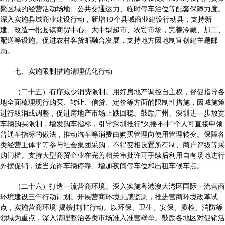
聚区域的经营活动场地、公共交通运力、临时停车泊位等配套保障力度。
深入实施县域商业建设行动，新增10个县域商业建设行动县，支持新
建、改造一批县镇商贸中心、大中型超市、农贸市场，完善冷藏、加工、
配送等设施。促进农村客货邮融合发展，支持地方因地制宜创建主题邮
局。
七、实施限制措施清理优化行动
（二十五）有序减少消费限制。用好房地产调控自主权，督促指导各
地全面梳理现行购买、转让、信贷、定价等方面的限制性措施，因城施策
进行取消或调整，促进房地产市场止跌回稳。鼓励广州、深圳进一步放宽
车辆购买限制，增发购车指标，引导深圳推行“久摇不中”个人可直接申领
普通车指标的做法，推动汽车等消费由购买管理向使用管理转变。保障各
类经营主体平等参与社会集团采购，不得变相设置所有制、商户评级等采
购门槛。支持大型商贸企业在完善相关审批许可手续后利用自有场地进行
外摆促销，适当允许车辆停靠、增加夜间停车位和出租车候车点。
（二十六）打造一流营商环境。深入实施粤港澳大湾区国际一流营商
环境建设三年行动计划。开展营商环境无感监测，推进营商环境改革试
点，实施营商环境“揭榜挂帅”行动。以环保、卫生、安保、质检、消防等
领域为重点，深入清理整治各类市场准入准营壁垒。鼓励各地区对促销活