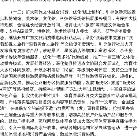
（十二）扩大商旅文体融合消费。优化“线上预约”，引导旅游景区景
点和博物馆、美术馆、文化馆、科技馆等场馆拓展服务项目，有序扩大接
待规模，合理延长经营开放时间。培育壮大“+旅游”等商旅文体融合消
费，支持A级景区、博物馆、美术馆等引入餐饮、演艺、研学等消费业
态。继续开展广东文旅消费季惠民补贴活动，举办“跟着赛事去旅行”“跟
着影视去旅行”“跟着美食去旅行”等文旅促消费活动。引导旅行社加力开
发家庭专属旅游产品，鼓励景区、星级酒店等增加儿童游乐区、亲子房、
亲子餐饮等设施服务。优化“一程多站”旅游线路，推广“一赛三地”文体活
动举办模式。发展郊野经济，深化整县推进农文旅融合发展试点，培育壮
大乡村休闲旅游。开展乡村酒店（民宿）等级划分与评定，支持企业申报
创建国家等级旅游民宿和省级旅游品牌，引导旅游酒店连锁化、规模化、
品牌化发展。推动公路服务区拓展服务功能，发展“服务区+旅游”“服务区
+商贸”等路衍经济。持续举办“请到广东过大年”主题活动，丰富避寒旅游
特色产品。切实优化营业性演出、体育赛事和各类大型群众性活动审批流
程，严格落实巡演项目首演地内容审核负责制，推行“一次审批、全国巡
演”，在确保安全的前提下适当放宽可售（发）票数量限制。抢抓承办第
十五届全运会等重大体育赛事机遇，增加高品质户外运动产品和服务供
给。鼓励广播电视、互联网新媒体平台等加大高水平体育赛事直播转播力
度。引入一批国际高水平赛事。鼓励各地因地制宜发展冰雪运动，进一步
增加冰雪场地和消费产品供给，激发冰雪消费热情。