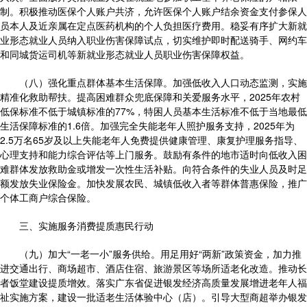
制。积极推动医保个人账户共济，允许医保个人账户结余资金支付参保人
员本人及近亲属在定点医药机构的个人负担医疗费用。稳妥有序扩大新就
业形态就业人员纳入职业伤害保障试点，切实维护即时配送骑手、网约车
和同城货运司机等新就业形态就业人员职业伤害保障权益。
（八）强化重点群体基本生活保障。加强低收入人口动态监测，实施
精准化救助帮扶。提高困难群众兜底保障和关爱服务水平，2025年农村
低保标准不低于城镇标准的77%，特困人员基本生活标准不低于当地最低
生活保障标准的1.6倍。加强完全失能老年人照护服务支持，2025年为
2.5万名65岁及以上失能老年人免费提供健康管理、康复护理服务指导、
心理支持和能力综合评估等上门服务。鼓励有条件的地市适时向低收入困
难群体发放救助金或增发一次性生活补贴。向符合条件的失业人员及时足
额发放失业保险金。加快发展农民、城镇低收入者等群体普惠保险，推广
个体工商户综合保险。
三、实施服务消费提质惠民行动
（九）加大“一老一小”服务供给。用足用好“两新”政策资金，加力推
进交通出行、商场超市、酒店住宿、旅游景区等场所适老化改造。推动长
者饭堂建设提质增效。落实广东省促进银发经济高质量发展增进老年人福
祉实施方案，建设一批适老生活体验中心（店）。引导大型商超举办银发