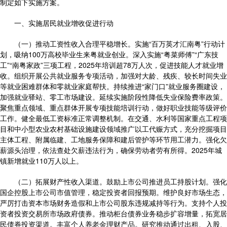
制定如下实施方案。
一、实施居民就业增收促进行动
（一）推动工资性收入合理平稳增长。实施“百万英才汇南粤”行动计
划，吸纳100万高校毕业生来粤就业创业。深入实施“粤菜师傅”“广东技
工”“南粤家政”三项工程，2025年培训超78万人次，促进技能人才就业增
收。组织开展公共就业服务专项活动，加强对大龄、残疾、较长时间失业
等就业困难群体和零就业家庭帮扶。持续推进“家门口”就业服务圈建设，
加强就业驿站、零工市场建设。延续实施阶段性降低失业保险费率政策。
聚焦重点领域、重点群体开展专项技能培训行动，做好职业技能等级评价
工作。健全最低工资标准正常调整机制。在交通、水利等国家重点工程项
目和中小型农业农村基础设施建设领域推广以工代赈方式，充分挖掘项目
主体工程、附属临建、工地服务保障和建后管护等环节用工潜力。强化欠
薪源头治理，依法查处欠薪违法行为，确保劳动者劳有所得。2025年城
镇新增就业110万人以上。
（二）拓展财产性收入渠道。鼓励上市公司推进员工持股计划。强化
国企控股上市公司市值管理，稳定投资者回报预期。维护良好市场生态，
严厉打击资本市场财务造假和上市公司股东违规减持等行为。支持个人投
资者投资交易所市场政府债券。推动柜台债券业务稳步扩容增量，拓宽居
民债券投资渠道。丰富个人养老金理财产品。研究推动通过出租、入股、