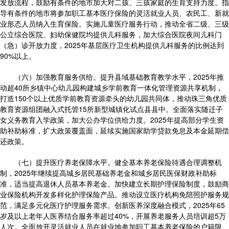
发放流程，鼓励有条件的地市加大对二孩、三孩家庭的生育支持力度。指
导有条件的地市将参加职工基本医疗保险的灵活就业人员、农民工、新就
业形态人员纳入生育保险。实施儿童医疗服务行动，推动全省二级、三级
公立综合医院、妇幼保健院均提供儿科服务，加大综合医院夜间儿科门
（急）诊开放力度，2025年基层医疗卫生机构提供儿科服务的比例达到
90%以上。
（六）加强教育服务供给。提升县域基础教育教学水平，2025年推
动超40所乡镇中心幼儿园构建城乡学前教育一体化管理资源共享机制，
打造150个以上优质学前教育资源牵头的幼儿园共同体，推动珠三角优质
教育资源组团融入式托管15所新型城镇化试点县县中。全面落实随迁子
女义务教育入学政策，加大公办学位供给力度。2025年提高部分学生资
助补助标准，扩大政策覆盖面，延续实施国家助学贷款免息及本金延期偿
还政策。
（七）提升医疗养老保障水平。健全基本养老保险待遇合理调整机
制，2025年继续提高城乡居民基础养老金和城乡居民医保财政补助标
准，适当提高退休人员基本养老金。加快建立长期护理保险制度，鼓励商
业保险机构开发多样化护理保险产品。推动设立医疗机构免陪照护服务规
范，满足多元化医疗护理服务需求。创新医养深度融合模式，2025年65
岁及以上老年人医养结合服务率超过40%，开展养老服务人员培训超5万
人次。全面放开灵活就业人员在就业地参加职工基本养老保险的户籍限