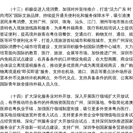
（十三）积极促进入境消费。加强对外宣传推介，打造“活力广东 时
尚湾区”国际文旅品牌。持续提升通关便利化和服务保障水平，吸引港澳
居民来粤消费。支持广州、深圳、珠海、汕头、江门、潮州等地市推出优
质特色入境旅游线路和服务，为来粤外籍商务、医疗和机组培训人士提供
签证便利，提高境外旅客在粤住宿餐饮、交通出行、购物支付、通信、就
医等环节便利化水平，打造入境旅游首站城市和枢纽城市。支持广州深化
国际消费中心城市培育建设，支持深圳积极争创国际消费中心城市。大力
培育面向国际的教育、医疗、旅游、会展等市场。加快推进广州、深圳市
内免税店试点建设，在具备条件的口岸增设免税店，在大型商圈、商业综
合体设立离境退税服务点，推动更多优质商户成为离境退税商店，推广购
物离境退税“即买即退”服务。支持在机场、港口、酒店等重点涉外场所设
置本外币兑换特许机构网点、外币代兑点。支持具备条件的民宿、公寓和
国际青年旅舍接待外籍人员入住。
（十四）扩大深化服务业对外开放。深入开展医疗领域扩大开放试
点，有序推动符合条件的外商独资医院在广州、深圳落地。争取简化港澳
医师在粤执业手续，加强医疗领域制度衔接，吸引更多外资来粤办医疗。
落实电信领域放宽外资准入试点，支持更多外资企业申报增值电信业务试
点经营资格。深化广州服务业扩大开放综合试点，支持深圳加快推进国家
服务业扩大开放新一轮试点建设。支持广州、深圳争创国家服务贸易创新