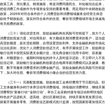
政策工具，突出重点、精准施策，将促消费同惠民生、补短板结合起来，
把促消费工作成效作为专项资金安排的重要考量。用足用好中央财政贴息
政策，2025年对符合条件的个人消费贷款和消费领域服务业经营主体贷
款给予财政贴息。落实对符合条件的住宿、餐饮等消费领域市场主体减免
有关税费的政策。
（三十）强化信贷支持。鼓励金融机构在风险可控前提下，加大个人
消费贷款投放力度，对信用良好、有大额或长期消费需求的客户，适当提
高贷款额度，延长贷款期限，合理设置贷款利率。支持金融机构按市场化
法治化原则，优化个人消费贷款偿还方式，有序开展续贷工作，鼓励商业
银行信用卡按照实际透支余额计息，优化商业银行信用卡容时、容差服
务，对额度较小、逾期时间较短的持卡人及时提示还款，不立即计入不良
征信记录。鼓励银行业金融机构创新适合电商等新消费模式以及健康、教
育、数字等服务消费需求的消费金融产品。鼓励金融机构在风险可控前提
下，加大对住宿、餐饮等消费领域小微企业的信贷支持力度。
（三十一）完善配套措施。鼓励各级工会将经费用于节日慰问品、职
工文体健身和乡村疗休养活动等消费领域。持续做好消费帮扶，继续开展
消费帮扶“新春行动”“金秋行动”，举办工会采购对接专场活动和帮扶地区
特色农产品进机关、进高校、进社区展销活动。持续开展有奖发票活动。
探索开展服务零售、消费新业态新模式统计监测，按照国家部署加强买方