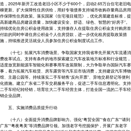
造，2025年新开工改造老旧小区不少于600个，启动2.65万台住宅老旧电
梯更新。扩大保障性住房供给，用好专项债券支持城市收购存量商品房用
作保障性住房政策。落实国家《住宅项目规范》，优化房屋建造标准，提
高新建商品房建设质量，加快建设安全、舒适、绿色、智慧的“好房子”。
持续优化住房公积金使用政策，支持缴存人在提取住房公积金支付购房首
付款的同时申请住房公积金个人住房贷款，进一步优化租房提取政策措
施，持续推进灵活就业人员参加住房公积金制度试点工作。
（十七）拓展汽车消费场景。争取国家支持我省率先开展汽车流通消
费改革试点。支持有条件的地市探索建立汽车改装地方标准和行业规范，
适度放宽新能源车智能化和赛事用车改装限制，大力争取举办国际汽车赛
事，着力拓展汽车租赁、房车露营等汽车后市场消费，支持建设汽车博物
馆、主题公园等。持续落实二手车销售“反向开票”、异地交易登记等便利
化措施。建立广东省二手车交易服务平台，促进二手车信息透明化。支持
二手车经纪转经销，培育壮大二手车经营主体，打造全国一流的二手车经
销企业品牌。
五、实施消费品质提升行动
（十八）全面提升消费品牌影响力。强化“粤贸全国”“食在广东”“请到
广东”“粤夜粤美”等消费品牌引领。加强老字号挖掘保护，开展广东老字