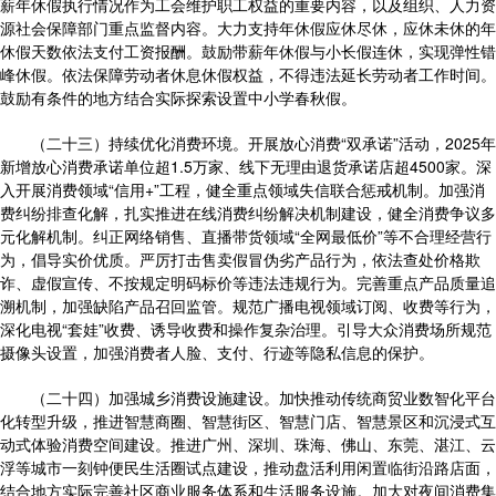
薪年休假执行情况作为工会维护职工权益的重要内容，以及组织、人力资
源社会保障部门重点监督内容。大力支持年休假应休尽休，应休未休的年
休假天数依法支付工资报酬。鼓励带薪年休假与小长假连休，实现弹性错
峰休假。依法保障劳动者休息休假权益，不得违法延长劳动者工作时间。
鼓励有条件的地方结合实际探索设置中小学春秋假。
（二十三）持续优化消费环境。开展放心消费“双承诺”活动，2025年
新增放心消费承诺单位超1.5万家、线下无理由退货承诺店超4500家。深
入开展消费领域“信用+”工程，健全重点领域失信联合惩戒机制。加强消
费纠纷排查化解，扎实推进在线消费纠纷解决机制建设，健全消费争议多
元化解机制。纠正网络销售、直播带货领域“全网最低价”等不合理经营行
为，倡导实价优质。严厉打击售卖假冒伪劣产品行为，依法查处价格欺
诈、虚假宣传、不按规定明码标价等违法违规行为。完善重点产品质量追
溯机制，加强缺陷产品召回监管。规范广播电视领域订阅、收费等行为，
深化电视“套娃”收费、诱导收费和操作复杂治理。引导大众消费场所规范
摄像头设置，加强消费者人脸、支付、行迹等隐私信息的保护。
（二十四）加强城乡消费设施建设。加快推动传统商贸业数智化平台
化转型升级，推进智慧商圈、智慧街区、智慧门店、智慧景区和沉浸式互
动式体验消费空间建设。推进广州、深圳、珠海、佛山、东莞、湛江、云
浮等城市一刻钟便民生活圈试点建设，推动盘活利用闲置临街沿路店面，
结合地方实际完善社区商业服务体系和生活服务设施。加大对夜间消费集