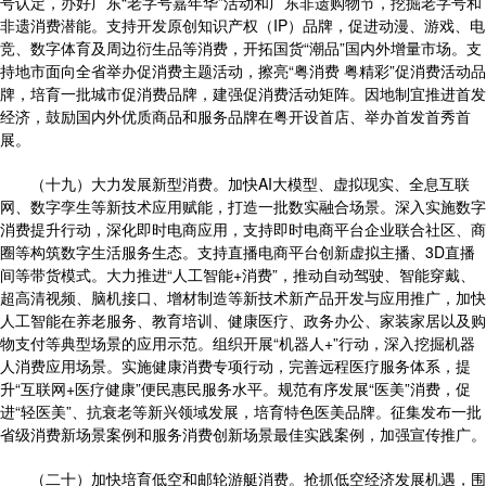
号认定，办好广东“老字号嘉年华”活动和广东非遗购物节，挖掘老字号和
非遗消费潜能。支持开发原创知识产权（IP）品牌，促进动漫、游戏、电
竞、数字体育及周边衍生品等消费，开拓国货“潮品”国内外增量市场。支
持地市面向全省举办促消费主题活动，擦亮“粤消费 粤精彩”促消费活动品
牌，培育一批城市促消费品牌，建强促消费活动矩阵。因地制宜推进首发
经济，鼓励国内外优质商品和服务品牌在粤开设首店、举办首发首秀首
展。
（十九）大力发展新型消费。加快AI大模型、虚拟现实、全息互联
网、数字孪生等新技术应用赋能，打造一批数实融合场景。深入实施数字
消费提升行动，深化即时电商应用，支持即时电商平台企业联合社区、商
圈等构筑数字生活服务生态。支持直播电商平台创新虚拟主播、3D直播
间等带货模式。大力推进“人工智能+消费”，推动自动驾驶、智能穿戴、
超高清视频、脑机接口、增材制造等新技术新产品开发与应用推广，加快
人工智能在养老服务、教育培训、健康医疗、政务办公、家装家居以及购
物支付等典型场景的应用示范。组织开展“机器人+”行动，深入挖掘机器
人消费应用场景。实施健康消费专项行动，完善远程医疗服务体系，提
升“互联网+医疗健康”便民惠民服务水平。规范有序发展“医美”消费，促
进“轻医美”、抗衰老等新兴领域发展，培育特色医美品牌。征集发布一批
省级消费新场景案例和服务消费创新场景最佳实践案例，加强宣传推广。
（二十）加快培育低空和邮轮游艇消费。抢抓低空经济发展机遇，围