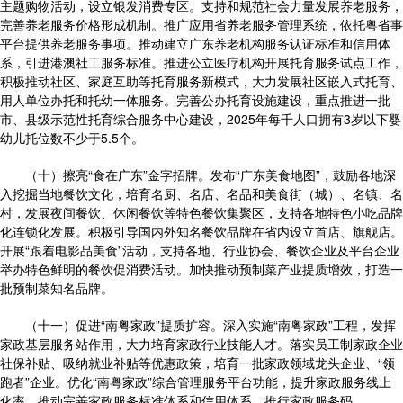
主题购物活动，设立银发消费专区。支持和规范社会力量发展养老服务，
完善养老服务价格形成机制。推广应用省养老服务管理系统，依托粤省事
平台提供养老服务事项。推动建立广东养老机构服务认证标准和信用体
系，引进港澳社工服务标准。推进公立医疗机构开展托育服务试点工作，
积极推动社区、家庭互助等托育服务新模式，大力发展社区嵌入式托育、
用人单位办托和托幼一体服务。完善公办托育设施建设，重点推进一批
市、县级示范性托育综合服务中心建设，2025年每千人口拥有3岁以下婴
幼儿托位数不少于5.5个。
（十）擦亮“食在广东”金字招牌。发布“广东美食地图”，鼓励各地深
入挖掘当地餐饮文化，培育名厨、名店、名品和美食街（城）、名镇、名
村，发展夜间餐饮、休闲餐饮等特色餐饮集聚区，支持各地特色小吃品牌
化连锁化发展。积极引导国内外知名餐饮品牌在省内设立首店、旗舰店。
开展“跟着电影品美食”活动，支持各地、行业协会、餐饮企业及平台企业
举办特色鲜明的餐饮促消费活动。加快推动预制菜产业提质增效，打造一
批预制菜知名品牌。
（十一）促进“南粤家政”提质扩容。深入实施“南粤家政”工程，发挥
家政基层服务站作用，大力培育家政行业技能人才。落实员工制家政企业
社保补贴、吸纳就业补贴等优惠政策，培育一批家政领域龙头企业、“领
跑者”企业。优化“南粤家政”综合管理服务平台功能，提升家政服务线上
化率，推动完善家政服务标准体系和信用体系，推行家政服务码。